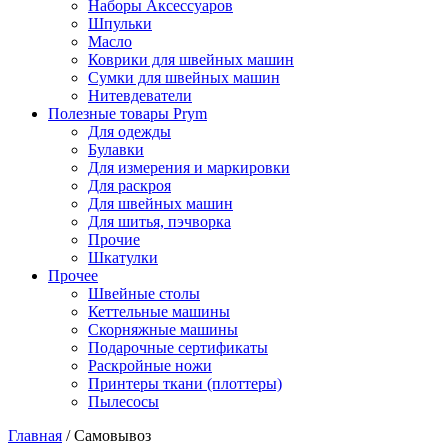
Наборы Аксессуаров
Шпульки
Масло
Коврики для швейных машин
Сумки для швейных машин
Нитевдеватели
Полезные товары Prym
Для одежды
Булавки
Для измерения и маркировки
Для раскроя
Для швейных машин
Для шитья, пэчворка
Прочие
Шкатулки
Прочее
Швейные столы
Кеттельные машины
Скорняжные машины
Подарочные сертификаты
Раскройные ножи
Принтеры ткани (плоттеры)
Пылесосы
Главная
/
Самовывоз