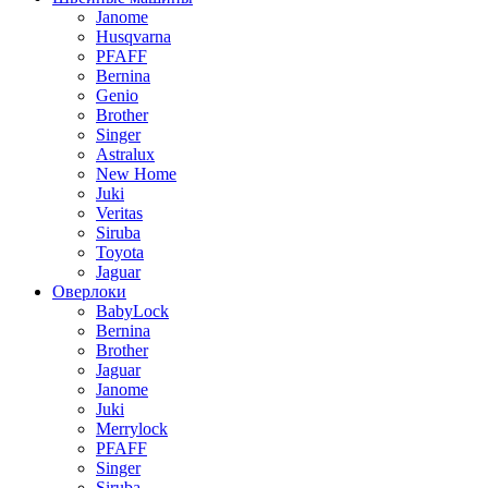
Janome
Husqvarna
PFAFF
Bernina
Genio
Brother
Singer
Astralux
New Home
Juki
Veritas
Siruba
Toyota
Jaguar
Оверлоки
BabyLock
Bernina
Brother
Jaguar
Janome
Juki
Merrylock
PFAFF
Singer
Siruba