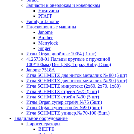
Запчасти к оверлокам и коверлокам
Husqvarna
PFAFF
Family и Janome
Плоскошовные машины
Janome
Brother
Merrylock
Singer
Иглы Organ двойные 100\4 ( 1 шт)
4125738-01 Пяльцы круглые с пружиной
100*100мм (Des I, SE, Topaz, Ruby, Diam)
Janome 7518A
Игла SCHMETZ для ниток металлик № 80 (5 шт)
Игла SCHMETZ для ниток металлик № 90 (5 шт)
Игла SCHMETZ микротекс (2х60, 2х70, 1х80)
Игла SCHMETZ стрейч №75 (5 шт)
Игла SCHMETZ стрейч №90 (5 шт)
Иглы Organ супер стрейч №75 (5шт.)
Иглы Organ супер стрейч №90 (5шт.)
Игла SCHMETZ универ.№ 70-100 (5шт.)
Гладильное оборудование
Парогенераторы
BIEFFE