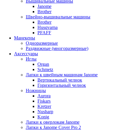
Вышивальные машины
Janome
Brother
Швейно-вышивальные машины
Brother
Husqvarna
PFAFF
Манекены
Одноразмерные
Раздвижные (многоразмерные)
Аксессуары
Иглы
Organ
Schmetz
Лапки к швейным машинам Janome
Вертикальный челнок
Горизонтальный челнок
Ножницы
Aurora
Fiskars
Kretzer
Nusharp
Konig
Лапки к оверлокам Janome
Лапки к Janome Cover Pro 2