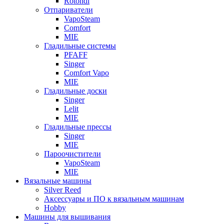
Rotondi
Отпариватели
VapoSteam
Comfort
MIE
Гладильные системы
PFAFF
Singer
Comfort Vapo
MIE
Гладильные доски
Singer
Lelit
MIE
Гладильные прессы
Singer
MIE
Пароочистители
VapoSteam
MIE
Вязальные машины
Silver Reed
Аксессуары и ПО к вязальным машинам
Hobby
Машины для вышивания