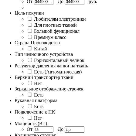
От
До
руб.
Цель покупки
Любителям электроники
Для плотных тканей
Большой функционал
Премиум-класс
Страна Производства
Китай
Тип челночного устройства
Горизонтальный челнок
Регулятор давления лапки на ткань
Есть (Автоматическая)
Верхний транспортер ткани
Нет
Зеркальное отображение строчек
Есть
Рукавная платформа
Есть
Подключение к ПК
Нет
Мощность (BT)
От
До
Количество строчек