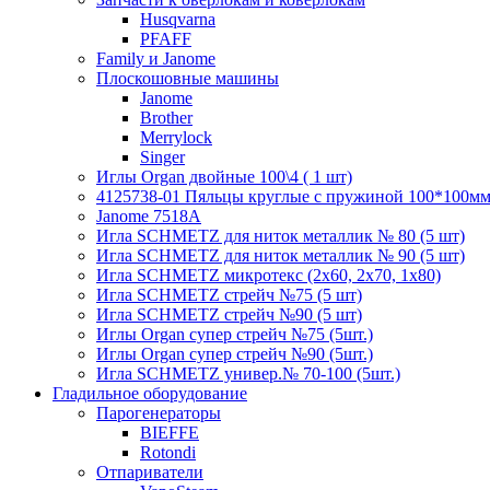
Husqvarna
PFAFF
Family и Janome
Плоскошовные машины
Janome
Brother
Merrylock
Singer
Иглы Organ двойные 100\4 ( 1 шт)
4125738-01 Пяльцы круглые с пружиной 100*100мм (
Janome 7518A
Игла SCHMETZ для ниток металлик № 80 (5 шт)
Игла SCHMETZ для ниток металлик № 90 (5 шт)
Игла SCHMETZ микротекс (2х60, 2х70, 1х80)
Игла SCHMETZ стрейч №75 (5 шт)
Игла SCHMETZ стрейч №90 (5 шт)
Иглы Organ супер стрейч №75 (5шт.)
Иглы Organ супер стрейч №90 (5шт.)
Игла SCHMETZ универ.№ 70-100 (5шт.)
Гладильное оборудование
Парогенераторы
BIEFFE
Rotondi
Отпариватели