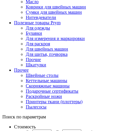
Масло
Коврики для швейных машин
Сумки для швейных машин
Нитевдеватели
Полезные товары Prym
Для одежды
Булавки
Для измерения и маркировки
Для раскроя
Для швейных машин
Для шитья, пэчворка
Прочие
Шкатулки
Прочее
Швейные столы
Кеттельные машины
Скорняжные машины
Подарочные сертификаты
Раскройные ножи
Принтеры ткани (плоттеры)
Пылесосы
Поиск по параметрам
Стоимость