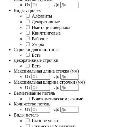
От
До
Виды строчек
Алфавиты
Декоративные
Имитация оверлока
Квилтинговые
Рабочие
Узоры
Строчки для квилтинга
Есть
Декоративные строчки
Есть
Максимальная длина стежка (мм)
От
До
Максимальная ширина строчки (мм)
От
До
Выметывание петель
В автоматическом режиме
Количество петель
От
До
Виды петель
Глазное ушко
Джинсовая (с глазком)