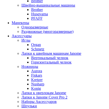
Brother
Швейно-вышивальные машины
Brother
Husqvarna
PFAFF
Манекены
Одноразмерные
Раздвижные (многоразмерные)
Аксессуары
Иглы
Organ
Schmetz
Лапки к швейным машинам Janome
Вертикальный челнок
Горизонтальный челнок
Ножницы
Aurora
Fiskars
Kretzer
Nusharp
Konig
Лапки к оверлокам Janome
Лапки к Janome Cover Pro 2
Наборы Аксессуаров
Шпульки