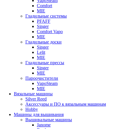
VapoSteam
Comfort
MIE
Гладильные системы
PFAFF
Singer
Comfort Vapo
MIE
Гладильные доски
Singer
Lelit
MIE
Гладильные прессы
Singer
MIE
Пароочистители
VapoSteam
MIE
Вязальные машины
Silver Reed
Аксессуары и ПО к вязальным машинам
Hobby
Машины для вышивания
Вышивальные машины
Janome