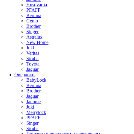
Husqvarna
PFAFF
Bernina
Genio
Brother
Singer
Astralux
New Home
Juki
Veritas
Siruba
Toyota
Jaguar
Оверлоки
BabyLock
Bernina
Brother
Jaguar
Janome
Juki
Merrylock
PFAFF
Singer
Siruba
Запчасти к оверлокам и коверлокам