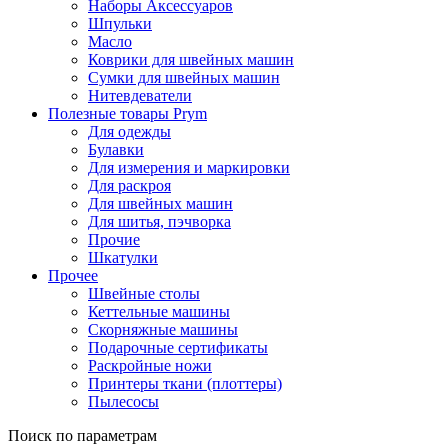
Наборы Аксессуаров
Шпульки
Масло
Коврики для швейных машин
Сумки для швейных машин
Нитевдеватели
Полезные товары Prym
Для одежды
Булавки
Для измерения и маркировки
Для раскроя
Для швейных машин
Для шитья, пэчворка
Прочие
Шкатулки
Прочее
Швейные столы
Кеттельные машины
Скорняжные машины
Подарочные сертификаты
Раскройные ножи
Принтеры ткани (плоттеры)
Пылесосы
Поиск по параметрам