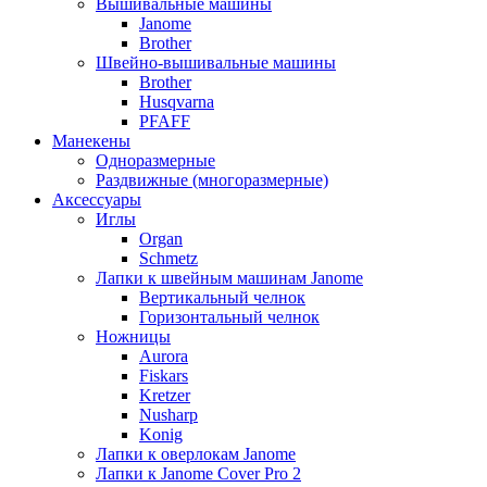
Вышивальные машины
Janome
Brother
Швейно-вышивальные машины
Brother
Husqvarna
PFAFF
Манекены
Одноразмерные
Раздвижные (многоразмерные)
Аксессуары
Иглы
Organ
Schmetz
Лапки к швейным машинам Janome
Вертикальный челнок
Горизонтальный челнок
Ножницы
Aurora
Fiskars
Kretzer
Nusharp
Konig
Лапки к оверлокам Janome
Лапки к Janome Cover Pro 2