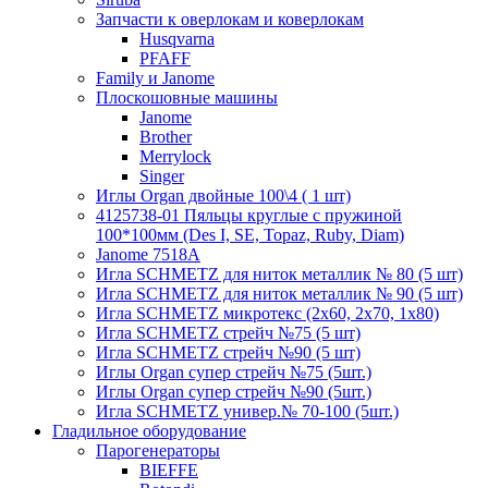
Запчасти к оверлокам и коверлокам
Husqvarna
PFAFF
Family и Janome
Плоскошовные машины
Janome
Brother
Merrylock
Singer
Иглы Organ двойные 100\4 ( 1 шт)
4125738-01 Пяльцы круглые с пружиной
100*100мм (Des I, SE, Topaz, Ruby, Diam)
Janome 7518A
Игла SCHMETZ для ниток металлик № 80 (5 шт)
Игла SCHMETZ для ниток металлик № 90 (5 шт)
Игла SCHMETZ микротекс (2х60, 2х70, 1х80)
Игла SCHMETZ стрейч №75 (5 шт)
Игла SCHMETZ стрейч №90 (5 шт)
Иглы Organ супер стрейч №75 (5шт.)
Иглы Organ супер стрейч №90 (5шт.)
Игла SCHMETZ универ.№ 70-100 (5шт.)
Гладильное оборудование
Парогенераторы
BIEFFE