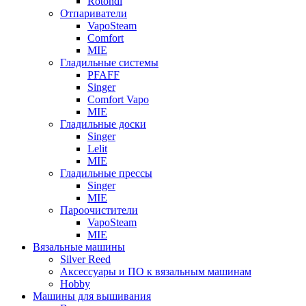
Rotondi
Отпариватели
VapoSteam
Comfort
MIE
Гладильные системы
PFAFF
Singer
Comfort Vapo
MIE
Гладильные доски
Singer
Lelit
MIE
Гладильные прессы
Singer
MIE
Пароочистители
VapoSteam
MIE
Вязальные машины
Silver Reed
Аксессуары и ПО к вязальным машинам
Hobby
Машины для вышивания