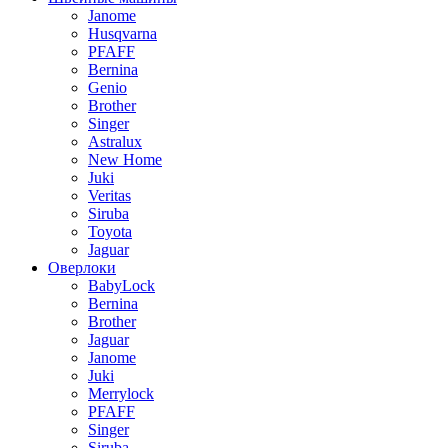
Janome
Husqvarna
PFAFF
Bernina
Genio
Brother
Singer
Astralux
New Home
Juki
Veritas
Siruba
Toyota
Jaguar
Оверлоки
BabyLock
Bernina
Brother
Jaguar
Janome
Juki
Merrylock
PFAFF
Singer
Siruba