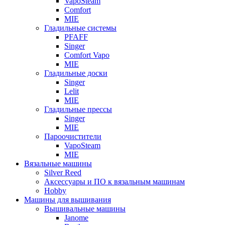
VapoSteam
Comfort
MIE
Гладильные системы
PFAFF
Singer
Comfort Vapo
MIE
Гладильные доски
Singer
Lelit
MIE
Гладильные прессы
Singer
MIE
Пароочистители
VapoSteam
MIE
Вязальные машины
Silver Reed
Аксессуары и ПО к вязальным машинам
Hobby
Машины для вышивания
Вышивальные машины
Janome