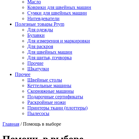
Масло
Коврики для швейных машин
Сумки для швейных машин
Нитевдеватели
Полезные товары Prym
Для одежды
Булавки
Для измерения и маркировки
Для раскроя
Для швейных машин
Для шитья, пэчворка
Прочие
Шкатулки
Прочее
Швейные столы
Кеттельные машины
Скорняжные машины
Подарочные сертификаты
Раскройные ножи
Принтеры ткани (плоттеры)
Пылесосы
Главная
/
Помощь в выборе