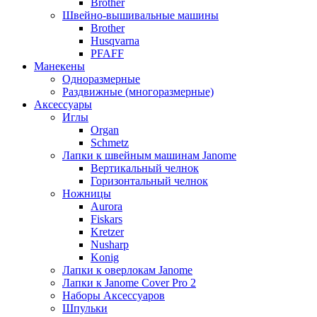
Brother
Швейно-вышивальные машины
Brother
Husqvarna
PFAFF
Манекены
Одноразмерные
Раздвижные (многоразмерные)
Аксессуары
Иглы
Organ
Schmetz
Лапки к швейным машинам Janome
Вертикальный челнок
Горизонтальный челнок
Ножницы
Aurora
Fiskars
Kretzer
Nusharp
Konig
Лапки к оверлокам Janome
Лапки к Janome Cover Pro 2
Наборы Аксессуаров
Шпульки