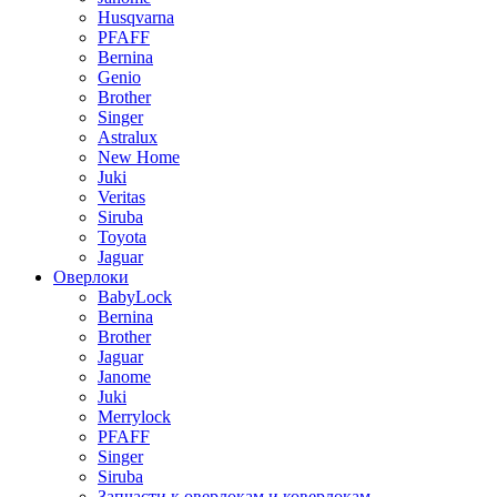
Husqvarna
PFAFF
Bernina
Genio
Brother
Singer
Astralux
New Home
Juki
Veritas
Siruba
Toyota
Jaguar
Оверлоки
BabyLock
Bernina
Brother
Jaguar
Janome
Juki
Merrylock
PFAFF
Singer
Siruba
Запчасти к оверлокам и коверлокам