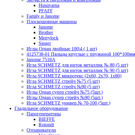
Husqvarna
PFAFF
Family и Janome
Плоскошовные машины
Janome
Brother
Merrylock
Singer
Иглы Organ двойные 100\4 ( 1 шт)
4125738-01 Пяльцы круглые с пружиной 100*100мм (
Janome 7518A
Игла SCHMETZ для ниток металлик № 80 (5 шт)
Игла SCHMETZ для ниток металлик № 90 (5 шт)
Игла SCHMETZ микротекс (2х60, 2х70, 1х80)
Игла SCHMETZ стрейч №75 (5 шт)
Игла SCHMETZ стрейч №90 (5 шт)
Иглы Organ супер стрейч №75 (5шт.)
Иглы Organ супер стрейч №90 (5шт.)
Игла SCHMETZ универ.№ 70-100 (5шт.)
Гладильное оборудование
Парогенераторы
BIEFFE
Rotondi
Отпариватели