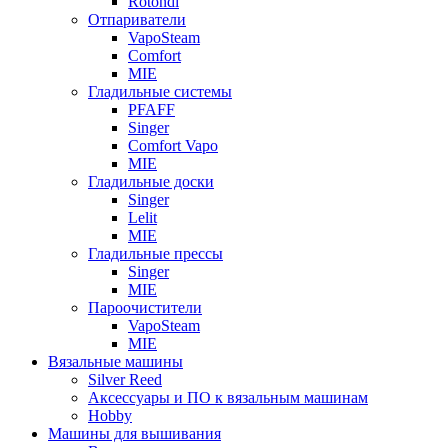
Rotondi
Отпариватели
VapoSteam
Comfort
MIE
Гладильные системы
PFAFF
Singer
Comfort Vapo
MIE
Гладильные доски
Singer
Lelit
MIE
Гладильные прессы
Singer
MIE
Пароочистители
VapoSteam
MIE
Вязальные машины
Silver Reed
Аксессуары и ПО к вязальным машинам
Hobby
Машины для вышивания