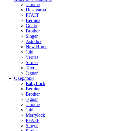
Janome
Husqvarna
PFAFF
Bernina
Genio
Brother
Singer
Astralux
New Home
Juki
Veritas
Siruba
Toyota
Jaguar
Оверлоки
BabyLock
Bernina
Brother
Jaguar
Janome
Juki
Merrylock
PFAFF
Singer
Siruba