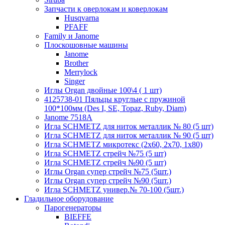
Запчасти к оверлокам и коверлокам
Husqvarna
PFAFF
Family и Janome
Плоскошовные машины
Janome
Brother
Merrylock
Singer
Иглы Organ двойные 100\4 ( 1 шт)
4125738-01 Пяльцы круглые с пружиной
100*100мм (Des I, SE, Topaz, Ruby, Diam)
Janome 7518A
Игла SCHMETZ для ниток металлик № 80 (5 шт)
Игла SCHMETZ для ниток металлик № 90 (5 шт)
Игла SCHMETZ микротекс (2х60, 2х70, 1х80)
Игла SCHMETZ стрейч №75 (5 шт)
Игла SCHMETZ стрейч №90 (5 шт)
Иглы Organ супер стрейч №75 (5шт.)
Иглы Organ супер стрейч №90 (5шт.)
Игла SCHMETZ универ.№ 70-100 (5шт.)
Гладильное оборудование
Парогенераторы
BIEFFE