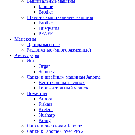
Вышивальные машины
Janome
Brother
Швейно-вышивальные машины
Brother
Husqvarna
PFAFF
Манекены
Одноразмерные
Раздвижные (многоразмерные)
Аксессуары
Иглы
Organ
Schmetz
Лапки к швейным машинам Janome
Вертикальный челнок
Горизонтальный челнок
Ножницы
Aurora
Fiskars
Kretzer
Nusharp
Konig
Лапки к оверлокам Janome
Лапки к Janome Cover Pro 2