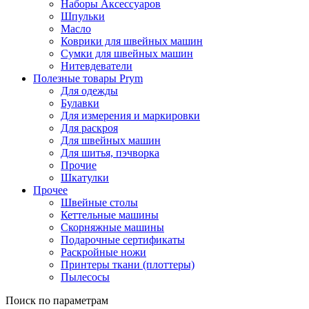
Наборы Аксессуаров
Шпульки
Масло
Коврики для швейных машин
Сумки для швейных машин
Нитевдеватели
Полезные товары Prym
Для одежды
Булавки
Для измерения и маркировки
Для раскроя
Для швейных машин
Для шитья, пэчворка
Прочие
Шкатулки
Прочее
Швейные столы
Кеттельные машины
Скорняжные машины
Подарочные сертификаты
Раскройные ножи
Принтеры ткани (плоттеры)
Пылесосы
Поиск по параметрам