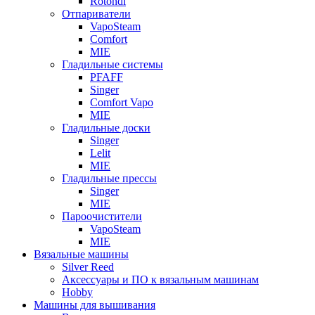
Rotondi
Отпариватели
VapoSteam
Comfort
MIE
Гладильные системы
PFAFF
Singer
Comfort Vapo
MIE
Гладильные доски
Singer
Lelit
MIE
Гладильные прессы
Singer
MIE
Пароочистители
VapoSteam
MIE
Вязальные машины
Silver Reed
Аксессуары и ПО к вязальным машинам
Hobby
Машины для вышивания