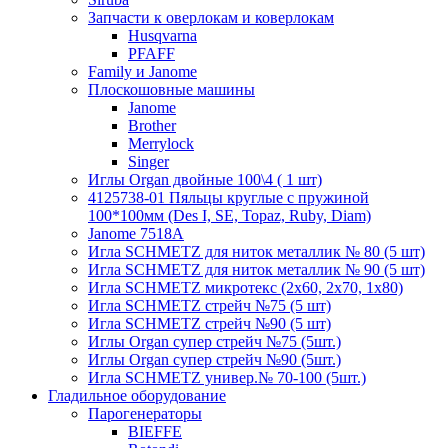
Запчасти к оверлокам и коверлокам
Husqvarna
PFAFF
Family и Janome
Плоскошовные машины
Janome
Brother
Merrylock
Singer
Иглы Organ двойные 100\4 ( 1 шт)
4125738-01 Пяльцы круглые с пружиной
100*100мм (Des I, SE, Topaz, Ruby, Diam)
Janome 7518A
Игла SCHMETZ для ниток металлик № 80 (5 шт)
Игла SCHMETZ для ниток металлик № 90 (5 шт)
Игла SCHMETZ микротекс (2х60, 2х70, 1х80)
Игла SCHMETZ стрейч №75 (5 шт)
Игла SCHMETZ стрейч №90 (5 шт)
Иглы Organ супер стрейч №75 (5шт.)
Иглы Organ супер стрейч №90 (5шт.)
Игла SCHMETZ универ.№ 70-100 (5шт.)
Гладильное оборудование
Парогенераторы
BIEFFE