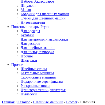
Наборы Аксессуаров
Шпульки
Масло
Коврики для швейных машин
Сумки для швейных машин
Нитевдеватели
Полезные товары Prym
Для одежды
Булавки
Для измерения и маркировки
Для раскроя
Для швейных машин
Для шитья, пэчворка
Прочие
Шкатулки
Прочее
Швейные столы
Кеттельные машины
Скорняжные машины
Подарочные сертификаты
Раскройные ножи
Принтеры ткани (плоттеры)
Пылесосы
Главная
/
Каталог
/
Швейные машины
/
Brother
/
Швейная