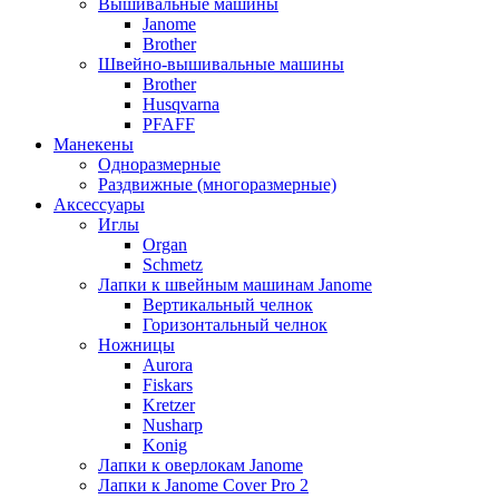
Вышивальные машины
Janome
Brother
Швейно-вышивальные машины
Brother
Husqvarna
PFAFF
Манекены
Одноразмерные
Раздвижные (многоразмерные)
Аксессуары
Иглы
Organ
Schmetz
Лапки к швейным машинам Janome
Вертикальный челнок
Горизонтальный челнок
Ножницы
Aurora
Fiskars
Kretzer
Nusharp
Konig
Лапки к оверлокам Janome
Лапки к Janome Cover Pro 2