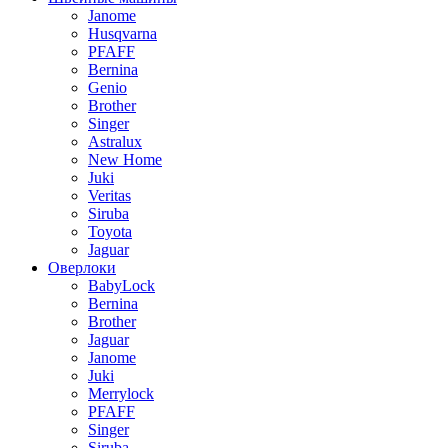
Janome
Husqvarna
PFAFF
Bernina
Genio
Brother
Singer
Astralux
New Home
Juki
Veritas
Siruba
Toyota
Jaguar
Оверлоки
BabyLock
Bernina
Brother
Jaguar
Janome
Juki
Merrylock
PFAFF
Singer
Siruba